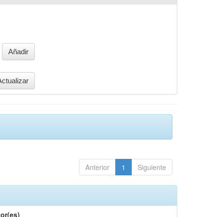
Anterior
1
Siguiente
or(es)