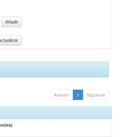
Anterior
1
Siguiente
or(es)