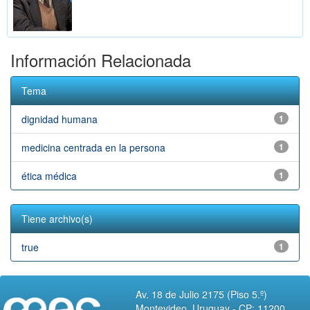
Información Relacionada
Tema
dignidad humana
1
medicina centrada en la persona
1
ética médica
1
Tiene archivo(s)
true
1
Av. 18 de Julio 2175 (Piso 5.º)
Montevideo, Uruguay - CP: 11200