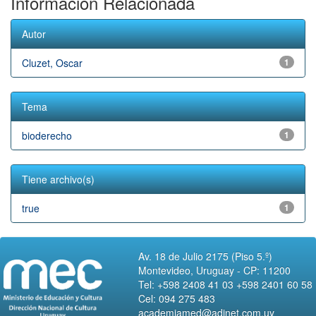
Información Relacionada
Autor
Cluzet, Oscar
1
Tema
bioderecho
1
Tiene archivo(s)
true
1
Av. 18 de Julio 2175 (Piso 5.º)
Montevideo, Uruguay - CP: 11200
Tel: +598 2408 41 03 +598 2401 60 58
Cel: 094 275 483
academiamed@adinet.com.uy