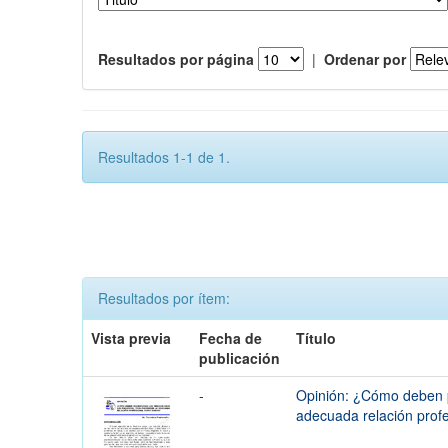
Resultados por página
|
Ordenar por
Resultados 1-1 de 1.
Resultados por ítem:
Vista previa
Fecha de
Título
publicación
-
Opinión: ¿Cómo deben pr
adecuada relación prof