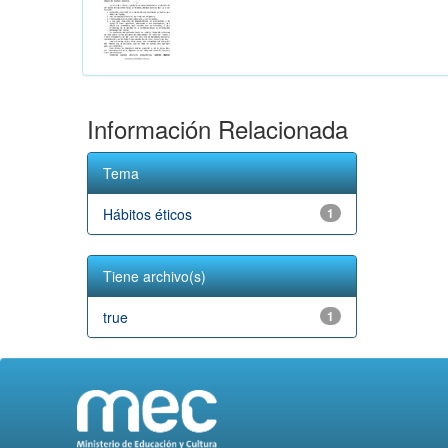
Información Relacionada
Tema
Hábitos éticos
1
Tiene archivo(s)
true
1