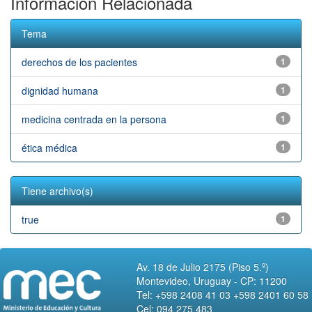
Información Relacionada
Tema
derechos de los pacientes
1
dignidad humana
1
medicina centrada en la persona
1
ética médica
1
Tiene archivo(s)
true
1
Av. 18 de Julio 2175 (Piso 5.º)
Montevideo, Uruguay - CP: 11200
Tel: +598 2408 41 03 +598 2401 60 58
Cel: 094 275 483