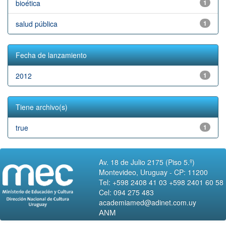
bioética
1
salud pública
1
Fecha de lanzamiento
2012
1
Tiene archivo(s)
true
1
Av. 18 de Julio 2175 (Piso 5.º)
Montevideo, Uruguay - CP: 11200
Tel: +598 2408 41 03 +598 2401 60 58
Cel: 094 275 483
academiamed@adinet.com.uy
ANM