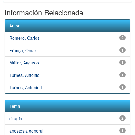
Información Relacionada
Autor
Romero, Carlos
2
França, Omar
1
Müller, Augusto
1
Turnes, Antonio
1
Turnes, Antonio L.
1
Tema
cirugía
2
anestesia general
1