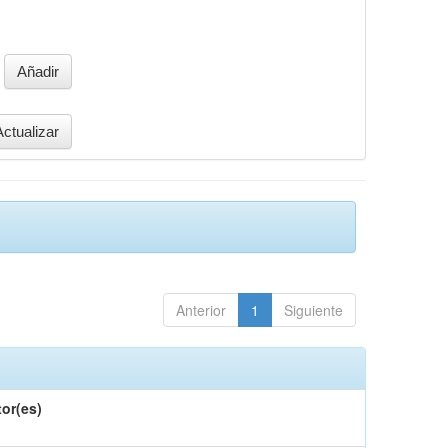
Anterior
1
Siguiente
or(es)