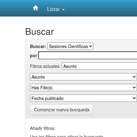
Listar
Skip
Buscar
navigation
Buscar:
por
Filtros actuales:
Comenzar nueva busqueda
Añadir filtros:
Usa los filtros para afinar la busqueda.