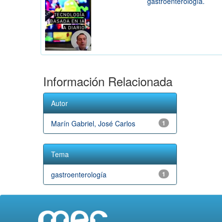
gastroenterología.
Información Relacionada
Autor
Marín Gabriel, José Carlos
1
Tema
gastroenterología
1