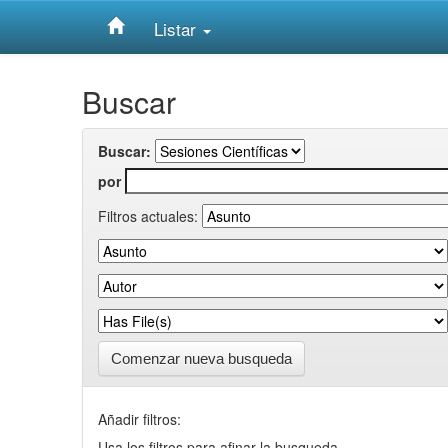
Listar
Skip
Buscar
navigation
Buscar:
por
Filtros actuales:
Comenzar nueva busqueda
Añadir filtros:
Usa los filtros para afinar la busqueda.