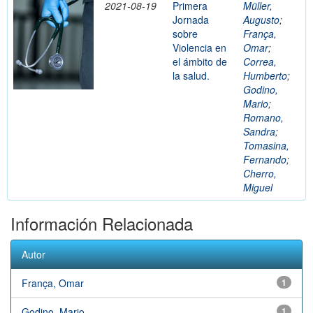
2021-08-19
Primera
Müller,
Jornada
Augusto
;
sobre
França,
Violencia en
Omar
;
el ámbito de
Correa,
la salud.
Humberto
;
Godino,
Mario
;
Romano,
Sandra
;
Tomasina,
Fernando
;
Cherro,
Miguel
Información Relacionada
Autor
França, Omar
1
Godino, Mario
1