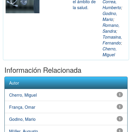
el ámbito de
Correa,
la salud.
Humberto
;
Godino,
Mario
;
Romano,
Sandra
;
Tomasina,
Fernando
;
Cherro,
Miguel
Información Relacionada
Autor
Cherro, Miguel
1
França, Omar
1
Godino, Mario
1
Müller, Augusto
1