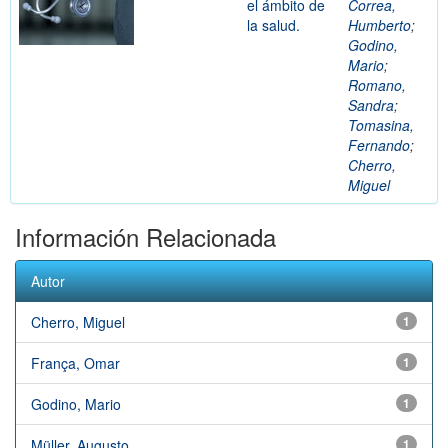
el ámbito de
Correa,
la salud.
Humberto
;
Godino,
Mario
;
Romano,
Sandra
;
Tomasina,
Fernando
;
Cherro,
Miguel
Información Relacionada
Autor
Cherro, Miguel
1
França, Omar
1
Godino, Mario
1
Müller, Augusto
1