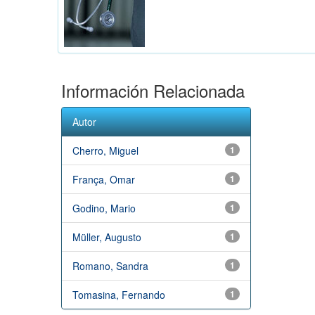
Información Relacionada
Autor
Cherro, Miguel
1
França, Omar
1
Godino, Mario
1
Müller, Augusto
1
Romano, Sandra
1
Tomasina, Fernando
1