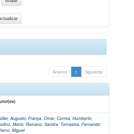
Anterior
1
Siguiente
utor(es)
üller, Augusto
;
França, Omar
;
Correa, Humberto
;
odino, Mario
;
Romano, Sandra
;
Tomasina, Fernando
;
herro, Miguel