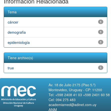
Información Relacionada
Tema
cáncer
1
demografía
1
epidemiología
1
Tiene archivo(s)
true
1
Av. 18 de Julio 2175 (Piso 5.º)
Montevideo, Uruguay - CP: 11200
Tel: +598 2408 41 03 +598 2401 60 58
Cel: 094 275 483
academiamed@adinet.com.uy
ANM