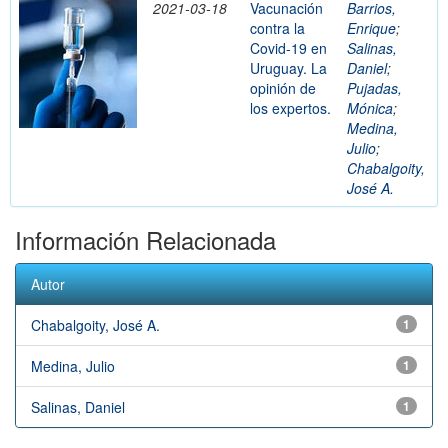
2021-03-18
Vacunación
Barrios,
contra la
Enrique
;
Covid-19 en
Salinas,
Uruguay. La
Daniel
;
opinión de
Pujadas,
los expertos.
Mónica
;
Medina,
Julio
;
Chabalgoity,
José A.
Información Relacionada
Autor
Chabalgoity, José A.
1
Medina, Julio
1
Salinas, Daniel
1