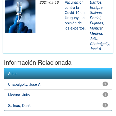
2021-03-18
Vacunación
Barrios,
contra la
Enrique
;
Covid-19 en
Salinas,
Uruguay. La
Daniel
;
opinión de
Pujadas,
los expertos.
Mónica
;
Medina,
Julio
;
Chabalgoity,
José A.
Información Relacionada
Autor
Chabalgoity, José A.
1
Medina, Julio
1
Salinas, Daniel
1