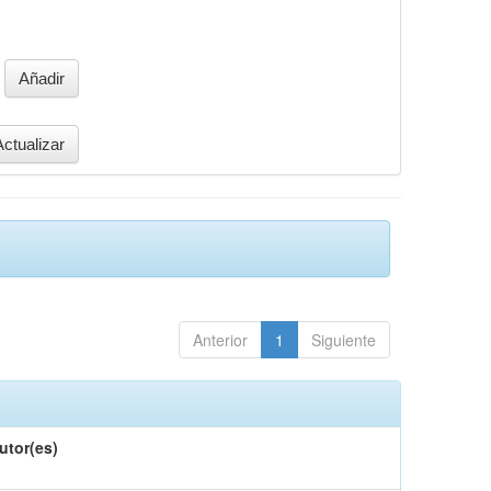
Anterior
1
Siguiente
utor(es)