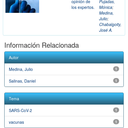
opinión de
Pujadas,
los expertos.
Mónica
;
Medina,
Julio
;
Chabalgoity,
José A.
Información Relacionada
Autor
Medina, Julio
1
Salinas, Daniel
1
Tema
SARS-CoV-2
1
vacunas
1