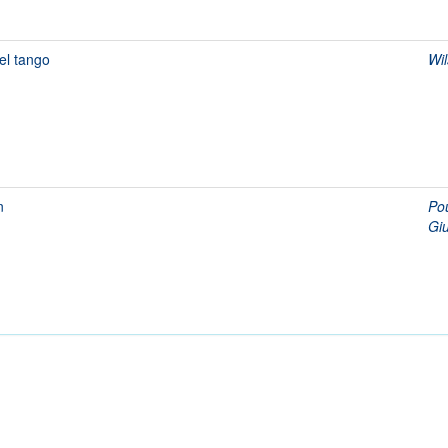
el tango
Wi
n
Pou
Giu