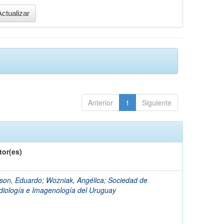
Anterior
1
Siguiente
tor(es)
lson, Eduardo
;
Wozniak, Angélica
;
Sociedad de
diología e Imagenología del Uruguay