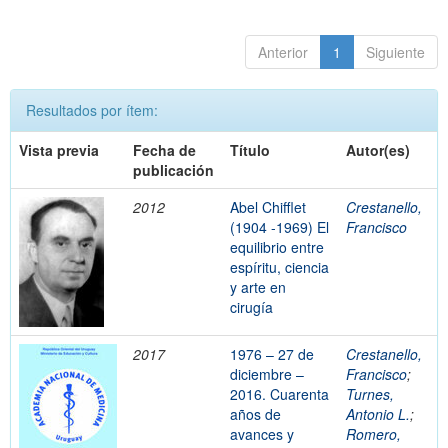
Anterior
1
Siguiente
Resultados por ítem:
Vista previa
Fecha de
Título
Autor(es)
publicación
2012
Abel Chifflet
Crestanello,
(1904 -1969) El
Francisco
equilibrio entre
espíritu, ciencia
y arte en
cirugía
2017
1976 – 27 de
Crestanello,
diciembre –
Francisco
;
2016. Cuarenta
Turnes,
años de
Antonio L.
;
avances y
Romero,