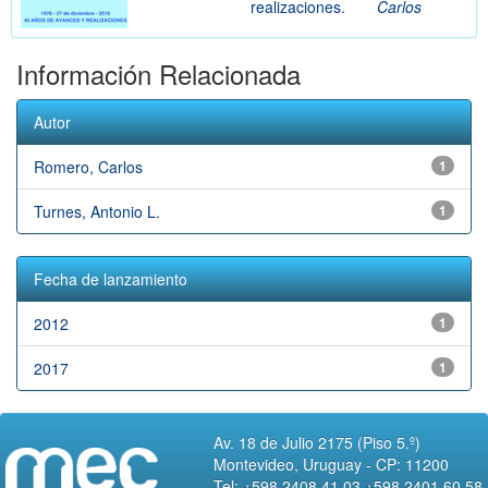
realizaciones.
Carlos
Información Relacionada
Autor
Romero, Carlos
1
Turnes, Antonio L.
1
Fecha de lanzamiento
2012
1
2017
1
Av. 18 de Julio 2175 (Piso 5.º)
Montevideo, Uruguay - CP: 11200
Tel: +598 2408 41 03 +598 2401 60 58