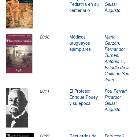
Pediatría en su
Giussi,
centenario
Augusto
2006
Médicos
Mañé
uruguayos
Garzón,
ejemplares
Fernando
;
Turnes,
Antonio L.
;
Estudio de la
Calle de San
Juan
2011
El Profesor
Pou Ferrari,
Enrique Pouey
Ricardo
;
y su época
Giussi,
Augusto
2009
Recuerdos de
Petruccelli,