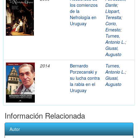
los comienzos
Dante
;
de la
Llopart,
Nefrología en
Teresita
;
Uruguay
Corio,
Ernesto
;
Turnes,
Antonio L.
;
Giussi,
Augusto
2014
Bernardo
Turnes,
Porzecanski y
Antonio L.
;
su lucha contra
Giussi,
la rabia en el
Augusto
Uruguay
Información Relacionada
Autor