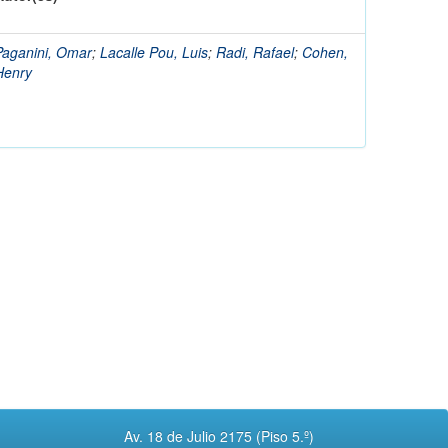
Paganini, Omar
;
Lacalle Pou, Luis
;
Radi, Rafael
;
Cohen,
Henry
Av. 18 de Julio 2175 (Piso 5.º)