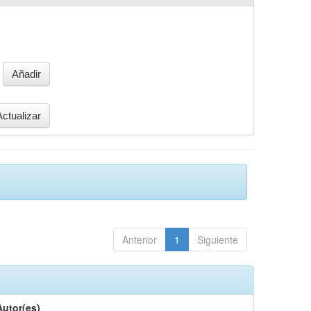
Anterior
1
Siguiente
Autor(es)