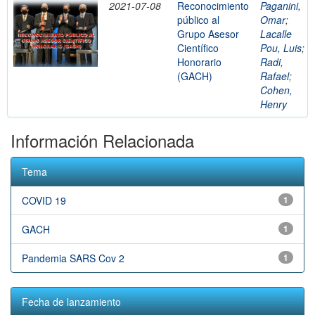
2021-07-08
Reconocimiento
Paganini,
público al
Omar
;
Grupo Asesor
Lacalle
Científico
Pou, Luis
;
Honorario
Radi,
(GACH)
Rafael
;
Cohen,
Henry
Información Relacionada
Tema
COVID 19
1
GACH
1
Pandemia SARS Cov 2
1
Fecha de lanzamiento