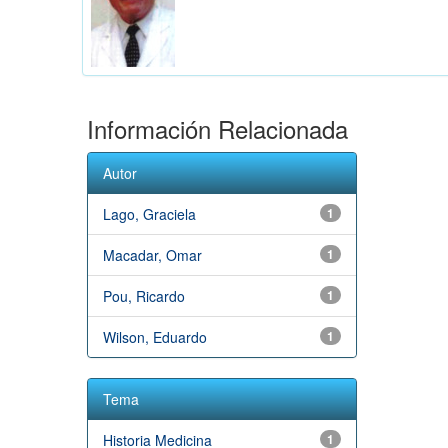
Información Relacionada
Autor
Lago, Graciela
1
Macadar, Omar
1
Pou, Ricardo
1
Wilson, Eduardo
1
Tema
Historia Medicina
1