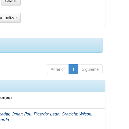
Anterior
1
Siguiente
or(es)
adar, Omar
;
Pou, Ricardo
;
Lago, Graciela
;
Wilson,
uardo