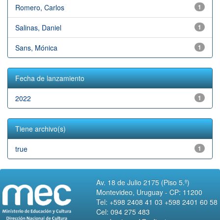
Romero, Carlos
1
Salinas, Daniel
1
Sans, Mónica
1
Fecha de lanzamiento
2022
1
Tiene archivo(s)
true
1
Av. 18 de Julio 2175 (Piso 5.º)
Montevideo, Uruguay - CP: 11200
Tel: +598 2408 41 03 +598 2401 60 58
Cel: 094 275 483