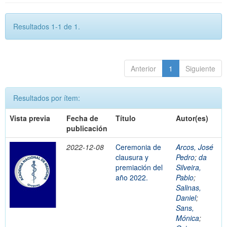
Resultados 1-1 de 1.
Anterior
1
Siguiente
Resultados por ítem:
Vista previa
Fecha de
Título
Autor(es)
publicación
2022-12-08
Ceremonia de
Arcos, José
clausura y
Pedro
;
da
premiación del
Silveira,
año 2022.
Pablo
;
Salinas,
Daniel
;
Sans,
Mónica
;