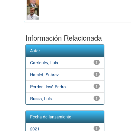
Información Relacionada
Autor
Carriquiry, Luis
1
Hamlet, Suárez
1
Perrier, José Pedro
1
Russo, Luis
1
Fecha de lanzamiento
2021
1