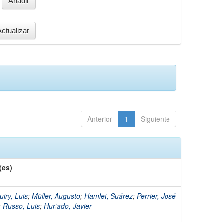
Anterior
1
Siguiente
(es)
uiry, Luis
;
Müller, Augusto
;
Hamlet, Suárez
;
Perrier, José
;
Russo, Luis
;
Hurtado, Javier