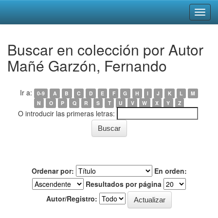
Skip
Buscar en colección por Autor
navigation
Mañé Garzón, Fernando
Ir a:
0-9
A
B
C
D
E
F
G
H
I
J
K
L
M
N
O
P
Q
R
S
T
U
V
W
X
Y
Z
O introducir las primeras letras:
Ordenar por:
En orden:
Resultados por página
Autor/Registro: