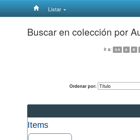
Listar
Skip
Buscar en colección por Au
navigation
Ir a:
0-9
A
B
Ordenar por:
Items