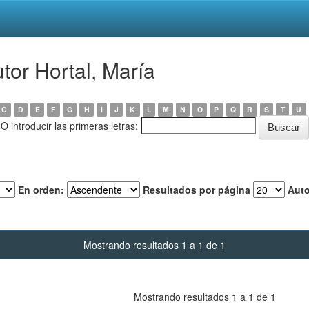
tor Hortal, María
C
D
E
F
G
H
I
J
K
L
M
N
O
P
Q
R
S
T
U
O introducir las primeras letras:
En orden:
Resultados por página
Auto
Mostrando resultados 1 a 1 de 1
Mostrando resultados 1 a 1 de 1