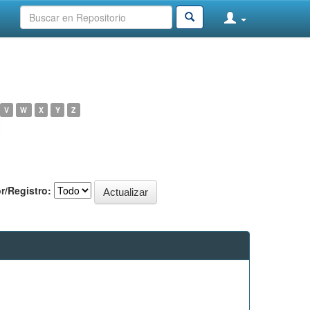
V
W
X
Y
Z
r/Registro: