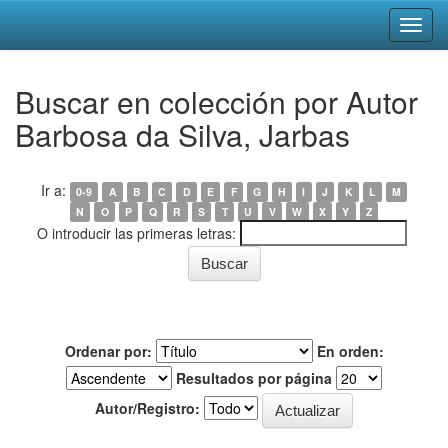
Skip
Buscar en colección por Autor
navigation
Barbosa da Silva, Jarbas
Ir a:
0-9
A
B
C
D
E
F
G
H
I
J
K
L
M
N
O
P
Q
R
S
T
U
V
W
X
Y
Z
O introducir las primeras letras:
Ordenar por:
En orden:
Resultados por página
Autor/Registro: