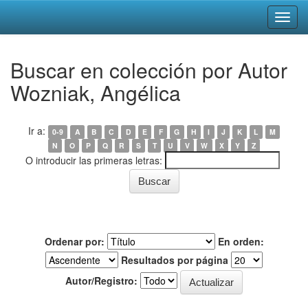
Skip
Buscar en colección por Autor
navigation
Wozniak, Angélica
Ir a:
0-9
A
B
C
D
E
F
G
H
I
J
K
L
M
N
O
P
Q
R
S
T
U
V
W
X
Y
Z
O introducir las primeras letras:
Ordenar por:
En orden:
Resultados por página
Autor/Registro: