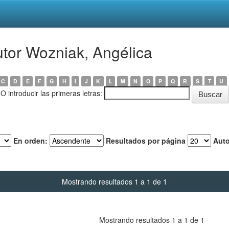
utor Wozniak, Angélica
C
D
E
F
G
H
I
J
K
L
M
N
O
P
Q
R
S
T
U
O introducir las primeras letras:
En orden:
Resultados por página
Auto
Mostrando resultados 1 a 1 de 1
Mostrando resultados 1 a 1 de 1