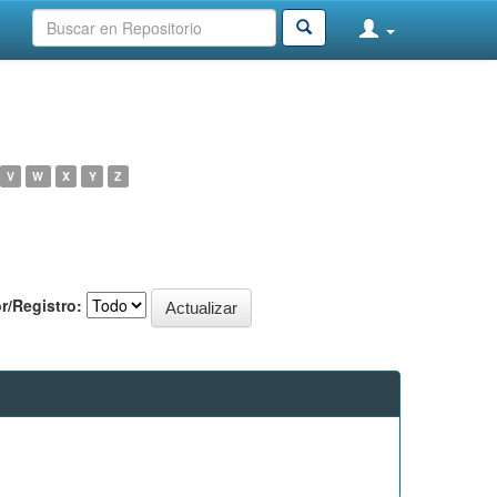
V
W
X
Y
Z
r/Registro: