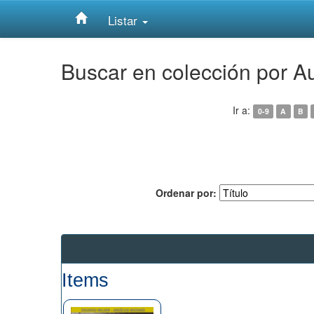
Listar
Skip
Buscar en colección por A
navigation
Ir a:
0-9
A
B
Ordenar por:
Items