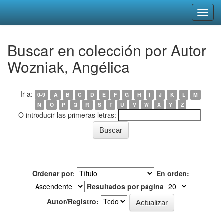
Skip
Buscar en colección por Autor
navigation
Wozniak, Angélica
Ir a:
0-9
A
B
C
D
E
F
G
H
I
J
K
L
M
N
O
P
Q
R
S
T
U
V
W
X
Y
Z
O introducir las primeras letras:
Ordenar por:
En orden:
Resultados por página
Autor/Registro: