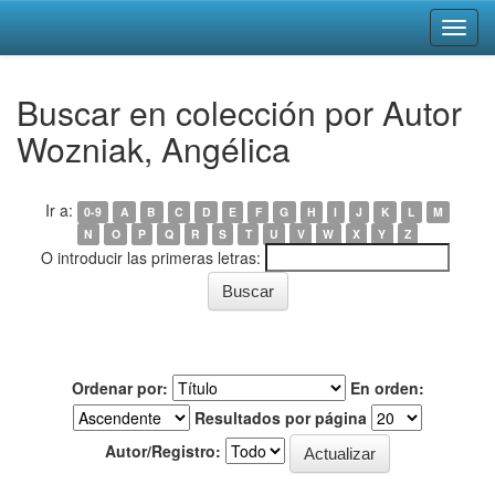
Skip
Buscar en colección por Autor
navigation
Wozniak, Angélica
Ir a:
0-9
A
B
C
D
E
F
G
H
I
J
K
L
M
N
O
P
Q
R
S
T
U
V
W
X
Y
Z
O introducir las primeras letras:
Ordenar por:
En orden:
Resultados por página
Autor/Registro: