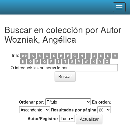
Skip
Buscar en colección por Autor
navigation
Wozniak, Angélica
Ir a:
0-9
A
B
C
D
E
F
G
H
I
J
K
L
M
N
O
P
Q
R
S
T
U
V
W
X
Y
Z
O introducir las primeras letras:
Ordenar por:
En orden:
Resultados por página
Autor/Registro: