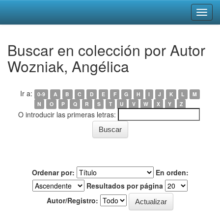
Skip
Buscar en colección por Autor
navigation
Wozniak, Angélica
Ir a:
0-9
A
B
C
D
E
F
G
H
I
J
K
L
M
N
O
P
Q
R
S
T
U
V
W
X
Y
Z
O introducir las primeras letras:
Ordenar por:
En orden:
Resultados por página
Autor/Registro: